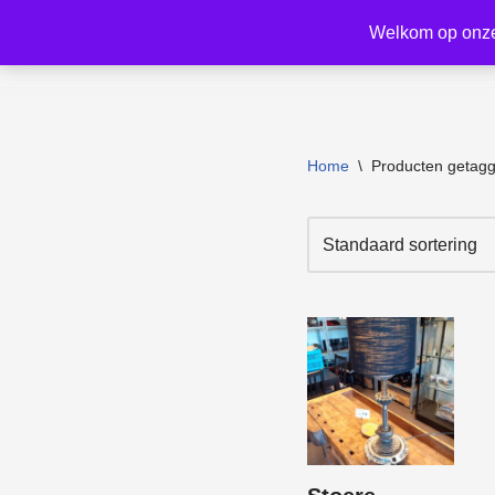
Welkom op onze 
Ga
naar
de
inhoud
Home
\
Producten getag